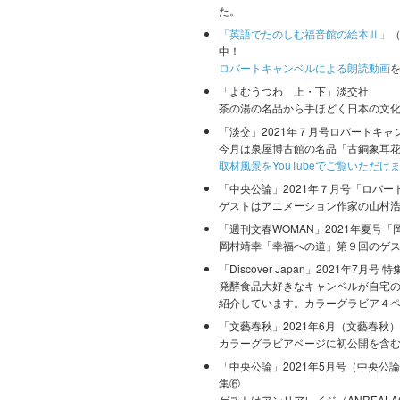
た。
「英語でたのしむ福音館の絵本Ⅱ」
中！
ロバートキャンベルによる朗読動画
「よむうつわ 上・下」淡交社
茶の湯の名品から手ほどく日本の文
「淡交」2021年７月号ロバートキ
今月は泉屋博古館の名品「古銅象耳
取材風景をYouTubeでご覧いただけ
「中央公論」2021年７月号「ロバ
ゲストはアニメーション作家の山村
「週刊文春WOMAN」2021年夏号「
岡村靖幸「幸福への道」第９回のゲス
「Discover Japan」2021年7月
発酵食品大好きなキャンベルが自宅
紹介しています。カラーグラビア４
「文藝春秋」2021年6月（文藝春秋
カラーグラビアページに初公開を含
「中央公論」2021年5月号（中央公
集⑥
ゲストはアンリアレイジ（ANREAL