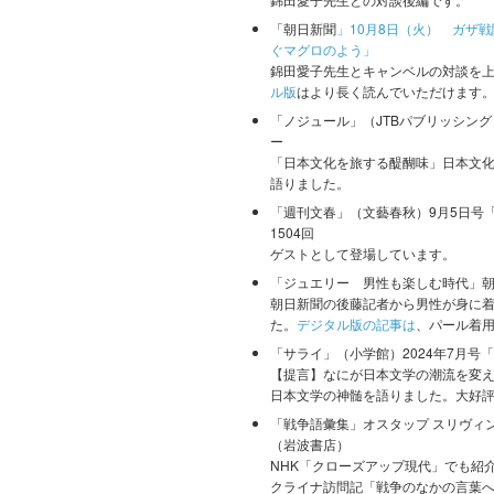
「朝日新聞
」10月8日（火） ガザ
ぐマグロのよう」
錦田愛子先生とキャンベルの対談を上
ル版
はより長く読んでいただけます
「ノジュール」（JTBパブリッシング）2
ー
「日本文化を旅する醍醐味」日本文
語りました。
「週刊文春」（文藝春秋）9月5日号
1504回
ゲストとして登場しています。
「ジュエリー 男性も楽しむ時代」朝日
朝日新聞の後藤記者から男性が身に
た。
デジタル版の記事は
、パール着
「サライ」（小学館）2024年7月
【提言】なにが日本文学の潮流を変
日本文学の神髄を語りました。大好
「戦争語彙集」オスタップ スリヴィ
（岩波書店）
NHK「クローズアップ現代」でも紹
クライナ訪問記「戦争のなかの言葉