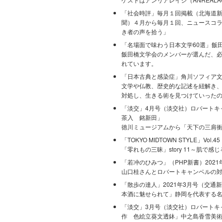
「社会時評」毎月１回掲載（北海道
聞）４月から毎月１回、ニュースコ
き者の声を拾う」
「名場面で味わう日本文学60選」飯
飯田橋文学会のメンバーが選んだ、必
れています。
「日本古典と感染症」角川ソフィア文庫
文学や仏教、歴史的な記述を紐解き
対処し、生きる術を見つけていった
「淡交」4月号（淡交社）ロバートキ
茶入 銘新田」
徳川ミュージアムから「天下の三肩
「TOKYO MIDTOWN STYLE」Vol.45
「零れもの三昧」story 11～肌で
「若冲のひみつ」（PHP新書）2021
山口桂さんとロバートキャンベルの
「散歩の達人」2021年3月号（交通
本酒に魅せられて」静岡を代表する
「淡交」3月号（淡交社）ロバートキ
作 色絵立葵文透鉢」中之島香雪美