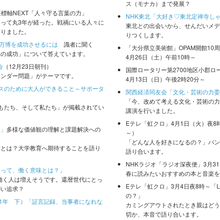
ス（モナカ）まで発展？
座標軸NEXT「人々守る言葉の力」
NHK東北「大好き♡東北定禅寺しゃ
って丸3年が経った。戦禍にいる人々に
東北との出会いから、せんだいメデ
語りました。
りつくします。
万博を成功させるには
識者に聞く
「大分県立美術館」OPAM開館10
博の成功」について答えています。
4月26日（土）午前10時～
会
（12月23日朝刊）
国際ロータリー第2700地区小郡ロ
ェンダー問題」がテーマです。
4月13日（日）午後2時20分～
ースのために大人ができること～サポータ
関西経済同友会「文化・芸術の力委
「今、改めて考える文化・芸術の力
どもたち、そして私たち」が掲載されてい
講演を行いました。
Eテレ「虹クロ」4月1日（火）夜8
材」
多様な価値観の理解と課題解決への
～）
「どんな人を好きになるの？」パン
材とは？大学教育へ期待することを語り
語り合います。
NHKラジオ「ラジオ深夜便」3月3
とって、働く意味とは？」
春に読みたいおすすめの本と音楽を
も働く人は増えそうです。還暦世代にとっ
Eテレ「虹クロ」3月4日夜8時～「
がい追求？
の？」
闘1年 下）「証言記録、当事者になれな
カミングアウトされたとき親はどう
切か、本音で語り合います。