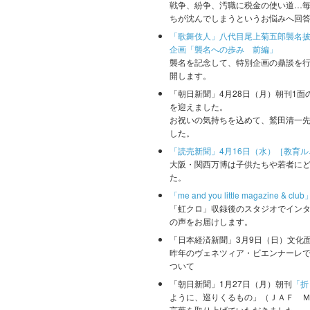
戦争、紛争、汚職に税金の使い道…
ちが沈んでしまうというお悩みへ回
「歌舞伎人」八代目尾上菊五郎襲名披
企画「襲名への歩み 前編」
襲名を記念して、特別企画の鼎談を行
開します。
「朝日新聞」4月28日（月）朝刊1面
を迎えました。
お祝いの気持ちを込めて、鷲田清一
した。
「読売新聞」4月16日（水）［教育
大阪・関西万博は子供たちや若者に
た。
「me and you little magazine 
「虹クロ」収録後のスタジオでイン
の声をお届けします。
「日本経済新聞」3月9日（日）文化
昨年のヴェネツィア・ビエンナーレ
ついて
「朝日新聞」1月27日（月）朝刊
「折
ように、巡りくるもの」（ＪＡＦ 
言葉を取り上げていただきました。