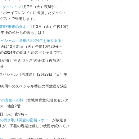
 ダイシュン
1月7日（火）夜8時～
ティー「ボーイフレンド」に出演したダイシュ
ゲストで登場します。
前SP未来のタネ」
1月3日（金）午後10時
0年後の私たちの暮らしは？
ペシャル～激動の2024年を振り返る～
送は12月31日（火）午前10時30分～
の2024年の総まとめスペシャルです。
翼が描く”生きづらさ”の正体（再放送）
7分
線スペシャル（再放送）12月29日（日）午
60周年のスペシャル番組の再放送が決定
かの言葉への旅
（宮城教育文化研究センタ
レスト仙台2階
3日（火）夜9時～
の聴き取り調査の密着レポート
が放送さ
すが、工芸の現場は厳しい状況が続いてい