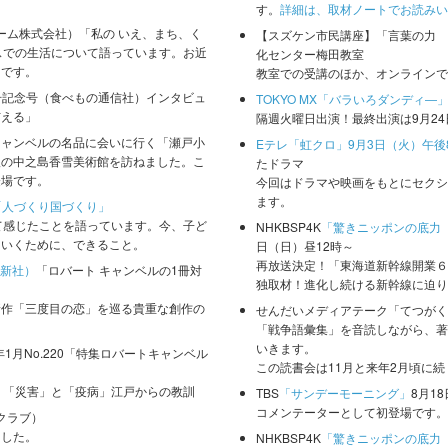
す。
詳細は、取材ノートでお読みい
アットホーム株式会社）「私の いえ、まち、く
【スズケン市民講座】「言葉の力 文
スでの生活について語っています。お近
化センター梅田教室
中です。
教室での受講のほか、オンラインで
0号記念号（食べもの通信社）インタビュ
TOKYO MX「バラいろダンディ―
与える」
隔週火曜日出演！最終出演は9月2
キャンベルの名品に会いに行く「瀬戸小
Eテレ「虹クロ」9月3日（火）午後
阪の中之島香雪美術館を訪ねました。こ
たドラマ
登場です。
今回はドラマや映画をもとにセクシ
ます。
「人づくり国づくり」
て感じたことを語っています。今、子ど
NHKBSP4K
「驚きニッポンの底力 
ていくために、できること。
日（日）昼12時～
再放送決定！「東海道新幹線開業６
論新社）
「ロバート キャンベルの1冊対
独取材！進化し続ける新幹線に迫り
新作「三度目の恋」を巡る貴重な創作の
せんだいメディアテーク「てつがく
「戦争語彙集」を音読しながら、著
いきます。
年1月No.220「特集ロバートキャンベル
この読書会は11月と来年2月頃に
。「災害」と「疫病」江戸からの教訓
TBS
「サンデーモーニング」
8月1
コメンテーターとして初登場です。
活クラブ）
ました。
NHKBSP4K
「驚きニッポンの底力 