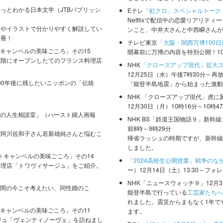
っとわかる日本文学（JTBパブリッシ
Eテレ
「虹クロ」スペシャルトーク
Netflixで配信中の恋愛リアリ
真やイラストで分かりやすく解説してい
ンこと、中井大さんと中西瞬さんが
１冊！
テレビ東京
「大阪・関西万博100日
トキャンベルの美味ごころ」その15
開幕前に万博の内容を特別公開！1
上階にオープンしたてのフランス料理店
NHK
「クローズアップ現代」拡大ス
12月25日（水）午後7時30分～再放
100年後に残したいニッポンの「伝統
「能登半島地震」から始まった激動
NHK 「クローズアップ現代」虎に
。
12月30日（月）10時16分～10時4
画報の人生相談室」（ハースト婦人画報
NHK BS「鉄道王国物語９」新幹
前8時～9時29分
。阿川佐和子さん若新雄純さんと悩むこ
帰省ラッシュの時期ですが、新幹線
しました。
ートキャンベルの美味ごころ」その14
「2024高校生公開授業」戦争のな
料理店「トワヴィサージュ」をご紹介。
ー）12月14日（土）13:30～フォ
NHK「ニュースウォッチ９」12月
ド月間の今こそ考えたい、同性婚のこ
能登半島で行っている
工芸家たちへ
。
れました。震災からまもなく1年で
トキャンベルの美味ごころ」その11
ます。
ジュ「ヴェンティノーヴェ」を訪ねまし