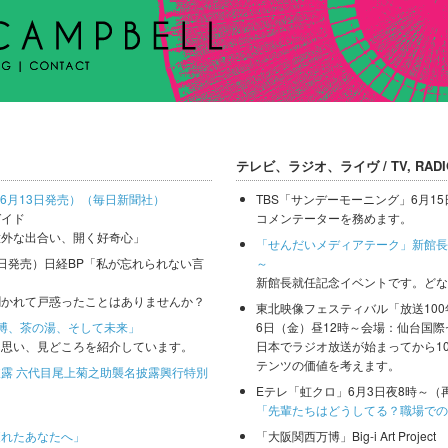
テレビ、ラジオ、ライヴ / TV, RADIO
（6月13日発売）（毎日新聞社）
TBS「サンデーモーニング」6月1
ガイド
コメンテーターを務めます。
意外な出合い、開く好奇心」
「せんだいメディアテーク」新館長
月6日発売）日経BP「私が忘れられない言
～
新館長就任記念イベントです。どな
聞かれて戸惑ったことはありませんか？
東北映像フェスティバル「放送10
博、茶の湯、そして未来」
6日（金）昼12時～会場：仙台国
た思い、見どころを紹介しています。
日本でラジオ放送が始まってから1
テンツの価値を考えます。
露 六代目尾上菊之助襲名披露興行特別
Eテレ「虹クロ」6月3日夜8時～（
「先輩たちはどうしてる？職場での
疲れたあなたへ」
「大阪関西万博」Big-i Art Proj