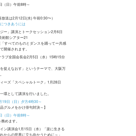
6日（日）午前8時～
再放送は
2月12日(水) 午前0:30〜）
につきあうには
ジー」講演とトークセッション2月6日
美術館シアター21
展「すべてのものとダンスを踊ってー共感
て開催されます。
クラブ全国会長会2月5日（水）15時15分
を捉えなおす」というテーマで、大阪万
。
ィーズ「スペシャルトーク」1月28日
一環として講演を行いました。
19日（日）夕方4時30～
品グルメをかけ俳句対決～】
日（日）午前8時～
を務めます。
イン講演会1月15日（水）「楽に生きる
れからの世界に立ち向かうために～」