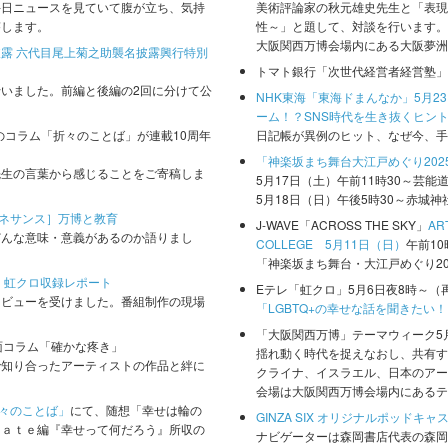
毎日ニュースを見ていて腹が立ち、気持
美術評論家の秋元雄史先生と「表現
答します。
性～」と題して、対談を行います。
大阪関西万博会場内にある大阪夢洲
露 六代目尾上菊之助襲名披露興行特別
トマト銀行「次世代経営者経営塾」
いました。前編と後編の2回に分けて公
NHK東海「東海ドまんなか」5月2
ーム！？SNS時代を生き抜くヒン
のコラム「折々のことば」が連載10周年
日記帳が異例のヒット、なぜ今、手
「神楽坂まち舞台大江戸めぐり202
先生の言葉から感じることをご寄稿しま
5月17日（土）午前11時30～芸
5月18日（日）午後5時30～赤城
ルネサンス］万博と教育
J-WAVE「ACROSS THE SKY」
AR
どんな意味・意義があるのか語りまし
COLLEGE 5月11日（日）
午前1
「神楽坂まち舞台・大江戸めぐり2
& club」虹クロ収録レポート
Eテレ「虹クロ」5月6日夜8時～（
タビューを受けました。番組制作の現場
「LGBTQ+の幸せな話を聞きたい
「大阪関西万博」テーマウィーク5月
面コラム「確かな疼き」
揺れ動く時代を捉えなおし、共有す
で知り合ったアーティストの作品と絆に
クライナ、イスラエル、日本のアー
会場は大阪関西万博会場内にあるテ
々のことば」
にて、随想「幸せは輪の
GINZA SIX オリジナルポッドキャスト
Ｍａｔｅ編『幸せって何だろう』所収の
ナビゲーターは森岡書店代表の森岡