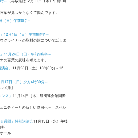
8時～
（再放送は12月11日（水）午前0時
言葉が見つからなくて悩んでます。
日（日）午前8時～
」12月1日（日）午前9時半～
ウクライナへの取材の旅について話しま
」11月24日（日）午前9時半～
ナの言葉の意味を考えます。
講演会」
11月23日（土）13時30分～15
月17日（日）夕方4時30分～
ルメ旅】
ファレンス」
11月14日（木）経団連会館国際
コミュニティーとの新しい協同へ～」スペシ
る週間」特別講演会
11月13日（水）午後
無料
ホール