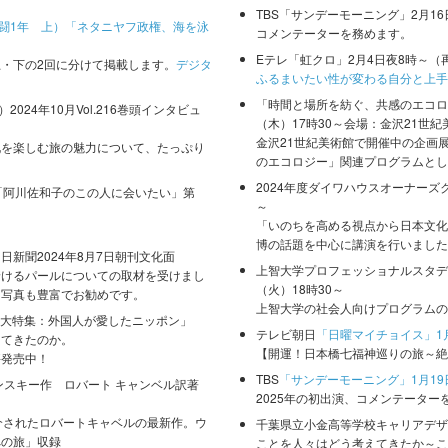
TBS「サンデーモーニング」2月1
戦闘1年 上）「ネタニヤフ政権、海を泳
コメンテーターを務めます。
Eテレ「虹クロ」2月4日夜8時～（
・下の2回に分けて掲載します。
デジタ
ふるまいたい性が変わる自分と上手
。
「時間と場所を紡ぐ、共感のエコロ
024年10月Vol.216巻頭インタビュ
（木）17時30～会場：金沢21世紀
金沢21世紀美術館で開催中の企画
化を楽しむ旅の魅力について、たっぷり
のエコロジー」関連プログラムとし
2024年度ダイワハウスオーナーズ
「阿川佐和子のこの人に会いたい」第
～
「いのちを高める視点から日本文化
博の話題を中心に講演を行いました
新聞2024年8月7日朝刊文化面
上智大学プロフェッショナルスタデ
着けるパールについての取材を受けまし
（火）18時30～
用写真も豊富でお勧めです。
上智大学の社会人向けプログラムの
号「大特集：外国人が愛したニッポン」
テレビ朝日
「日曜マイチョイス」1月
えてきたのか。
【開運！日本橋七福神巡りの旅～絶
評発売中！
TBS
「サンデーモーニング」1月19
ンスキー作 ロバート キャンベル訳著
2025年の初出演、コメンテーター
介されたロバートキャベルの最新作。ウ
千葉県立小金高等学校キャリアデザ
への旅」収録
ことを人々はどう考えてきたか～こ