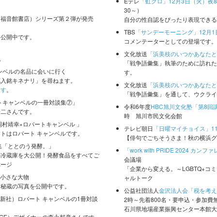
Eテレ
「虹クロ」12月3日（火）夜
30～）
（福音館書店）シリーズ第２弾が発売
自分の性自認をぴったり表現できる
TBS
「サンデーモーニング」12月1
を公開中です。
コメンテーターとしての登場です。
文化放送
「浜美枝のいつかあなたと
化
「戦争語彙集」執筆のために訪れた
ャンベルの名品に会いに行く
す。
花入銘キネナリ」を尋ねます。
文化放送
「浜美枝のいつかあなたと
ます
。
「戦争語彙集」を通して、ウクライ
ートキャンベルの一冊対談集⑦」
令和6年度
HBC旭川文化塾「第8回
浩二さんです。
時 旭川市民文化会館
岡村靖幸×ロバートキャンベル 」
テレビ朝日
「日曜マイチョイス」11
トはロバート キャンベルです。
【俳句でごちそうさま！秋の横浜グ
号 特集「ととのう発酵。」
「work with PRIDE 2024 カン
の冷蔵庫を大公開！発酵食品をすべてご
会議場
ページ
「企業から変える。～LGBTQ+
）小さな大物
ャルトーク
む秘蔵の写真を公開中です。
公益社団法人
金沢法人会「税を考え
論新社）ロバート キャンベルの1冊対談
2時～先着800名・要申込・参加費
石川県地場産業振興センター本館大
AGE）デザイナーの森永邦彦さんです。