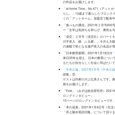
の作品をお届けします。
「at home Time」No.471（
らし。」13歳まで暮らしたブロンク
くの「アットホーム」加盟店で配布
「食べもの通信」2021年２月号60
ー「文学は気持ちを和らげ、勇気を
「淡交」２月号（淡交社）ロバート
川手茶入 銘 ふる郷」。今月も大
の連載で初となる瀬戸茶入の名品が
「日本教育新聞」2021年1月18日付
来日35年を迎え、日本の教育につい
もたちが自分らしく社会に羽ばたい
「中央公論」2021年2月号（中央公
談集」⑤
ゲストは作家の川上弘美さんです。
旅をお届けします。
「Fole」（みずほ総合研究所）2021
ロングインタビュー」
10ページのロングインタビューです
「本の花束」2021年1月4日号（生
「井上陽水英訳詞集」について語り