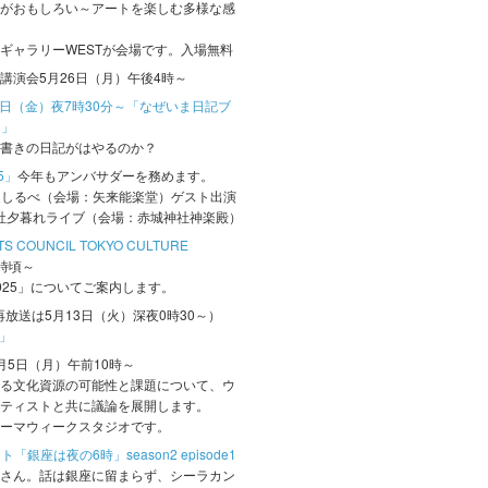
がおもしろい～アートを楽しむ多様な感
ギャラリーWESTが会場です。入場無料
講演会5月26日（月）午後4時～
3日（金）夜7時30分～「なぜいま日記ブ
ト」
書きの日記がはやるのか？
5」
今年もアンバサダーを務めます。
能道しるべ（会場：矢来能楽堂）ゲスト出演
神社夕暮れライブ（会場：赤城神社神楽殿）
TS COUNCIL TOKYO CULTURE
0時頃～
025」についてご案内します。
再放送は5月13日（火）深夜0時30～）
！」
5日（月）午前10時～
る文化資源の可能性と課題について、ウ
ティストと共に議論を展開します。
ーマウィークスタジオです。
「銀座は夜の6時」season2 episode1
さん。話は銀座に留まらず、シーラカン