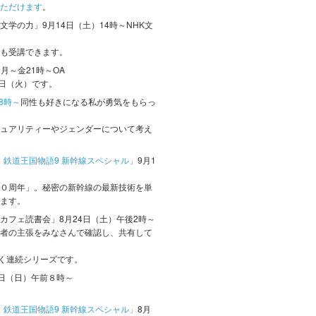
ただけます
。
学の力」9月14日（土）14時～NHK文
も受講できます。
」
月～金21時～OA
4日（火）です。
8時～
同性も好きになる私が勇気をもらっ
ュアリティーやジェンダーについて考え
鉄道王国物語9 新幹線スペシャル」
9月1
０周年」。秘密の新幹線の最新技術を単
ます。
カフェ読書会」8月24日（土）午後2時～
者の主張をみなさんで確認し、共有して
続く連続シリーズです。
8日（日）午前８時～
鉄道王国物語9 新幹線スペシャル」
8月