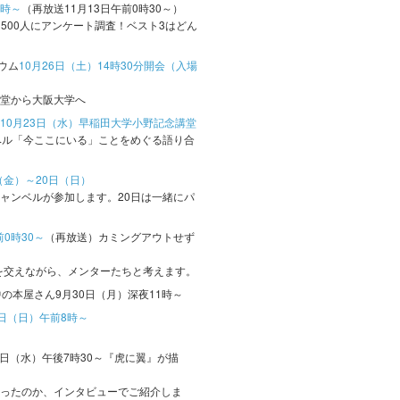
8時～
（再放送11月13日午前0時30～）
を500人にアンケート調査！ベスト3はどん
ウム
10月26日（土）14時30分開会（入場
堂から大阪大学へ
10月23日（水）早稲田大学小野記念講堂
ベル「今ここにいる」ことをめぐる語り合
（金）～20日（日）
ャンベルが参加します。20日は一緒にパ
0時30
～
（再放送）カミングアウトせず
果を交えながら、メンターたちと考えます。
の本屋さん9月30日（月）深夜11時～
日（日）午前8時～
5日（水）午後7時30～『虎に翼』が描
ったのか、インタビューでご紹介しま