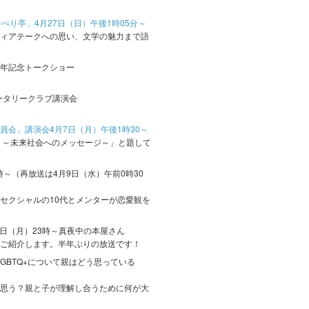
べり亭」4月27日（日）午後1時05分～
ィアテークへの思い、文学の魅力まで語
周年記念トークショー
ータリークラブ講演会
員会」講演会4月7日（月）午後1時30～
 ～未来社会へのメッセージ～」と題して
時～（再放送は4月9日（水）午前0時30
セクシャルの10代とメンターが恋愛観を
1日（月）23時～真夜中の本屋さん
ご紹介します。半年ぶりの放送です！
LGBTQ+について親はどう思っている
思う？親と子が理解し合うために何が大