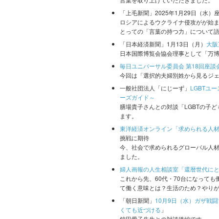
「上毛新聞」2025年1月29日（水）
ロシアによるウクライナ侵攻がが始ま
とっての「言葉の持つ力」について
「日本経済新聞」1月13日（月）
大阪
日本国際博覧会協会理事として「万
毎日ユニバーサル委員会 第18回座談
今回は「選択的夫婦別姓から見るジ
一般社団法人「にじーず」
LGBTユ
ーズガイド～
膳場貴子さんとの対談「LGBTの子
ます。
東洋経済オンライン「求められる人
挑戦に期待
今、社会で求められるグローバル人
ました。
婦人画報の人生相談室「還暦世代に
これから先、60代・70台になって
て働く意味とは？生活のため？やり
「朝日新聞」
10月9日（水）ガザ戦
くても近づける
」
錦田愛子先生との対談後編です。