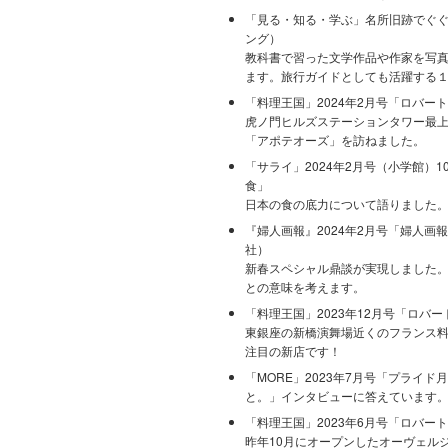
「見る・知る・学ぶ」名所旧跡でぐぐ
ング）
教科書で習った文学作品や作家を写
ます。旅行ガイドとしても活躍する
「料理王国」2024年2月号「ロバー
虎ノ門ヒルズステーションタワー最
「アポテオーズ」を訪ねました。
「サライ」2024年2月号（小学館）
食」
日本の食の底力について語りました
『婦人画報』2024年2月号「婦人
社）
新春スペシャル鼎談が実現しました
との意味を考えます。
「料理王国」2023年12月号「ロバ
東銀座の新橋演舞場近くのフランス
注目の新店です！
「MORE」2023年7月号「プライ
と。」インタビューに答えています
「料理王国」2023年6月号「ロバー
昨年10月にオープンしたオーヴェル