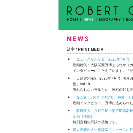
活字 / PRINT MEDIA
「ニュースがわかる」2025年7月号
巻頭特集：大阪関西万博まるわかり
インタビューにこたえています。「
「日経Woman」2025年7月号（6
葉」Vol.18
忘れられない言葉とか、座右の銘を
「なごみ」6月号（淡交社）特集「万
巻頭インタビュー。万博に込められ
「歌舞伎人」八代目尾上菊五郎襲名披
企画（後編）
特別企画の鼎談の後編です。
婦人画報の人生相談室「ニュースに