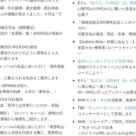
Eテレ
「虹クロ」11月5日（火）夜
新聞・中日新聞・東京新聞・西日本新
LGBTQ+の10代が心に響いた音楽
ラムの連載が始まりました。４月は「亡
な曲？
「懐徳堂創立300周年記念シンポジ
田橋文学会（徳間書店）
無料）
読の「名場面」集！全60作品が収録さ
大阪文化の過去・現在・未来 懐徳
【Authors Alive～作家に会おう～】
2021年3月24日発売
安堂ホセ×柳美里×ロバートキャン
、過去の人がどのように疫病をとらえ、
い
のか探ります。
金沢レインボープライド10月18日
ャンベルの名品に会いに行く「漢作肩衝
恒例のプライドウィークに今年もキ
レードしよう！
衝」に数えられる名品をご案内します。
Eテレ
「虹クロ」10月9日（水）午前
（SPRING 2021）
に居心地よく過ごすには
感じる季節の到来 ３月の「春告水」～
20～30代に行ったアンケート結
年3月15日発売
NHKラジオ「ラジオ深夜便」真夜中
対談「若冲とは何者だったのか」収録。
TBS
「サンデーモーニング」9月29
新聞社）「ロバート キャベル、静岡の日
コメンテーターとして登場します。
名酒場から地酒をご紹介します。
NHK「クローズアップ現代」9月2
ャンベルの名品に会いに行く「尾形乾山
く”生きづらさ”の正体
術館から京焼を代表する陶工、尾形乾山
このドラマが問いかけたものは何だ