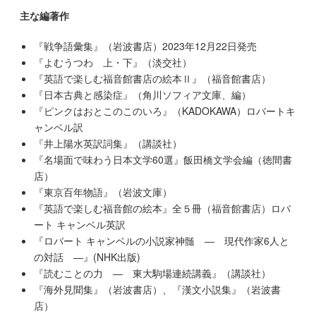
主な編著作
『戦争語彙集』（岩波書店）2023年12月22日発売
『よむうつわ 上・下』（淡交社）
『英語で楽しむ福音館書店の絵本Ⅱ』（福音館書店）
『日本古典と感染症』（角川ソフィア文庫、編）
『ピンクはおとこのこのいろ』（KADOKAWA）ロバートキ
ャンベル訳
『井上陽水英訳詞集』（講談社）
『名場面で味わう日本文学60選』飯田橋文学会編（徳間書
店）
『東京百年物語』（岩波文庫）
『英語で楽しむ福音館の絵本』全５冊（福音館書店）ロバ
ート キャンベル英訳
『ロバート キャンベルの小説家神髄 ― 現代作家6人と
の対話 ―』(NHK出版)
『読むことの力 ― 東大駒場連続講義』（講談社）
『海外見聞集』（岩波書店）、『漢文小説集』（岩波書
店）