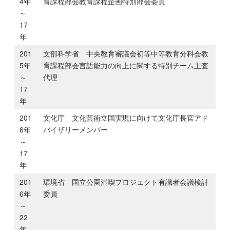
4年
育課程部会教育課程企画特別部会委員
～
17
年
201
文部科学省 中央教育審議会初等中等教育分科会教
5年
育課程部会言語能力の向上に関する特別チーム主査
～
代理
17
年
201
文化庁 文化芸術立国実現に向けて文化庁長官アド
6年
バイザリーメンバー
～
17
年
201
環境省 国立公園満喫プロジェクト有識者会議検討
6年
委員
～
22
年