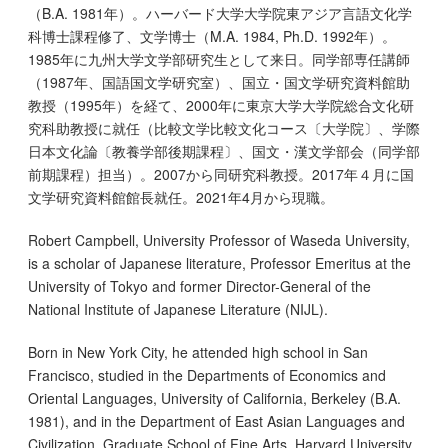
（B.A. 1981年）。ハーバード大学大学院東アジア言語文化学
科博士課程修了、文学博士（M.A. 1984, Ph.D. 1992年）。
1985年に九州大学文学部研究生として来日。同学部専任講師
（1987年、国語国文学研究室）、国立・国文学研究資料館助
教授（1995年）を経て、2000年に東京大学大学院総合文化研
究科助教授に就任（比較文学比較文化コース〔大学院〕、学際
日本文化論〔教養学部後期課程〕、国文・漢文学部会（同学部
前期課程）担当）。2007から同研究科教授。2017年４月に国
文学研究資料館館長就任。2021年4月から現職。
Robert Campbell, University Professor of Waseda University,
is a scholar of Japanese literature, Professor Emeritus at the
University of Tokyo and former Director-General of the
National Institute of Japanese Literature (NIJL).
Born in New York City, he attended high school in San
Francisco, studied in the Departments of Economics and
Oriental Languages, University of California, Berkeley (B.A.
1981), and in the Department of East Asian Languages and
Civilization, Graduate School of Fine Arts, Harvard University