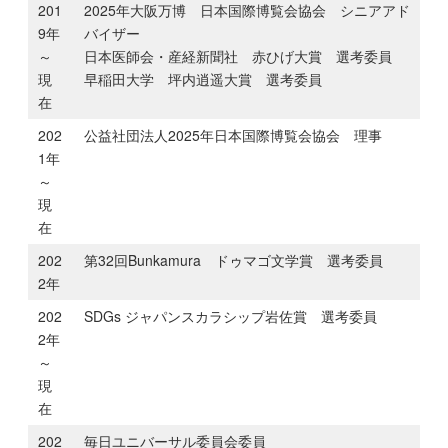
201
2025年大阪万博 日本国際博覧会協会 シニアアド
9年
バイザー
～
日本医師会・産経新聞社 赤ひげ大賞 選考委員
現
早稲田大学 坪内逍遥大賞 選考委員
在
202
公益社団法人2025年日本国際博覧会協会 理事
1年
～
現
在
202
第32回Bunkamura ドゥマゴ文学賞 選考委員
2年
202
SDGs ジャパンスカラシップ岩佐賞 選考委員
2年
～
現
在
202
毎日ユニバーサル委員会委員