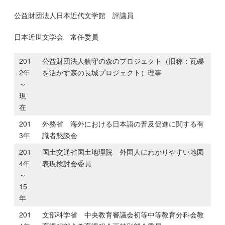
公益財団法人日本近代文学館 評議員
日本近世文学会 常任委員
201
公益財団法人鎮守の森のプロジェクト（旧称：瓦礫
2年
を活かす森の長城プロジェクト）理事
～
現
在
201
外務省 海外における日本語の普及促進に関する有
3年
識者懇談会
201
国土交通省国土地理院 外国人にわかりやすい地図
4年
表現検討会委員
～
15
年
201
文部科学省 中央教育審議会初等中等教育分科会教