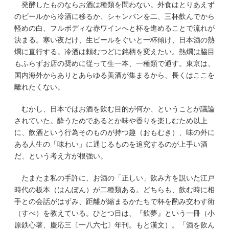
発酵したものならお酒は種類を問わない。外食はとりあえず
のビールから冷酒に移るか、シャンパンを二、三杯飲んでから
軽めの白、フルボディな赤ワインへと杯を進めることで流れが
決まる。寒い夜だけ、生ビールをぐいと一杯傾け、日本酒の熱
燗に直行する。冷酒は頼むつどに銘柄を変えたい。熱燗は脇目
もふらずお店の奨めに従って生一本、一種類で通す。東京は、
国内海外からありとあらゆる美酒が集まるから、長くはここを
離れたくない。
むかし、日本ではお酒を飲む目的が何か、ということが議論
されていた。酔うためであるとか味や香りを楽しむため以上
に、飲酒という行為そのものが持つ趣（おもむき）、味の外に
ある人生の「味わい」に通じるものを追究するのが上手い酒
だ、という考え方が根強い。
たまたま私の手許に、お酒の「正しい」飲み方を説いた江戸
時代の板本（はんぽん）が二種類ある。どちらも、飲む時に相
手との会話がはずみ、距離が縮まるかたちで杯を酌み交わす術
（すべ）を教えている。ひとつ目は、『飲夢』という一冊（小
原鉄心著、慶応三〔一八六七〕年刊。もと漢文）。「酒を飲ん