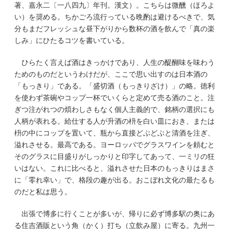
著、嘉永二〔一八四九〕年刊。漢文）。こちらは微醺（ほろよ
い）を奨める。ちかごろ流行っている晩酌は避けるべきで、気
分もまだフレッシュな昼下がりから数杯の酒を飲んで「真の楽
しみ」にひたるコツを書いている。
ひらたく言えば酒はきっかけであり、人生の醍醐味を味わう
ためのものだというわけだが、ここで思い出すのは日本酒の
「もっきり」である。「盛切酒（もっきりざけ）」の略。徳利
を使わず茶碗やコップ一杯でいくらと定めて売る酒のこと。注
ぎつ注がれつの煩わしさもなく個人主義的で、銘柄の選択にも
人柄が表れる。給仕する人が升酒の枡を白い皿におき、または
枡の中にコップを置いて、瓶から直接どぶどぶと清酒を注ぎ、
溢れさせる。最高である。ヨーロッパでグラスワインを頼むと
そのグラスに目盛りがしっかりと印字してあって、一ミリの狂
いはない。これに比べると、溢れさせた日本のもっきりはまさ
に「零れ幸い」で、格段の趣が出る。おこぼれ文化の最たるも
のだと私は思う。
出張で博多に行くことが多いが、帰りに必ず博多駅の奥にあ
る住吉酒販という角（かく）打ち（立飲み屋）に寄る。九州一