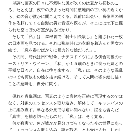
単調な画家の日々に不気味な風が吹くのは夏から初秋のこ
ろ。たとえば、夜中の決まった時間に敷地内の古い祠の近くか
ら、鈴の音が微かに聞こえてくる。以前に出会い、肖像画の制
作を依頼してくる白髪の男と音源を探るが、そこには地下に掘
られた空っぽの石室があるばかり。
そして「私」は、屋根裏で「騎士団長殺し」と題された一枚
の日本画を見つける。それは飛鳥時代の衣服を着込んだ男女の
絵で、「息を呑むばかりに暴力的な絵だった」。
その間、時代は日中戦争、ナチスドイツによる併合前後のオ
ーストリア・ウイーン、「私」が１５歳のときに喪った妹との
平穏な日々と、自在に往き来する。「私」は、そのような混乱
の中でも何枚もの絵を描き続ける。そして人間の姿を絵に描く
ことの意味を、自分に問う。
優れた肖像画は、写真のように客体を正確に再現するのでは
なく、対象のエッセンスを取り込み、解体して、キャンバスの
上に組み直す。単なる外見では窺い知れない、謎をも含んだ
「真実」を描き切ったものだ。「私」は、そう覚る。
何が真実で、何が嘘かが見分けづらくなった今の世界にあっ
て、エッセンスを取り込み、謎が残ることも受け入れ、しかし