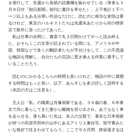
を発行して、先週から各紙の読書欄を賑わせている（筆者も３
月８日付『朝日新聞』朝刊に書評を寄せた）。上下巻計１千ペ
ージ以上もある分厚い作品なだけに、読むのに相当な覚悟は要
るけれど、東京のハルキストたちは先週末あたりから街の喫茶
店で新作に首ったけであった。
私は仕事の合間に、書斎で丸３日間かけてやっと読み終え
た。おそらくこの文章が読まれている間にも、アメリカや中
国、韓国などで多くの翻訳者たちが手分けをして、この不思議
な物語を理解し、自分たちの言語に置き換える作業に着手して
いることだろう。
読むのにかかるこちらの時間も長いけれど、物語の中に展開
する時間はもっと長い。以下、あらすじを多少詳しく説明する
（未読の方はご注意を）。
主人公「私」の職業は肖像画家である。３６歳の春、６年東
京で共に暮らしてきた妻から離婚を切り出され、あてもなく車
を走らせる。落ち着いた先は、友人の父親で、著名な日本画家
が持つ小田原市郊外の山中にあるアトリエ兼自宅。留守番みた
いな格好で住まわせてもらう。ここで９カ月間、静寂過ぎるほ