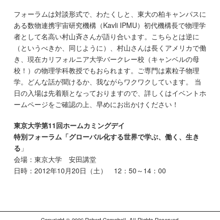
フォーラムは対談形式で、わたくしと、東大の柏キャンパスに
ある数物連携宇宙研究機構（Kavli IPMU）初代機構長で物理学
者として名高い村山斉さんが語り合います。こちらとは逆に
（というべきか、同じように）、村山さんは長くアメリカで働
き、現在カリフォルニア大学バークレー校（キャンベルの母
校！）の物理学科教授でもおられます。ご専門は素粒子物理
学。どんな話が聞けるか、我ながらワクワクしています。 当
日の入場は先着順となっておりますので、詳しくはイベントホ
ームページをご確認の上、早めにお出かけください！
東京大学第11回ホームカミングデイ
特別フォーラム「グローバル化する世界で学ぶ、働く、生き
る
」
会場：東京大学 安田講堂
日時：2012年10月20日（土） 12：50～14：00